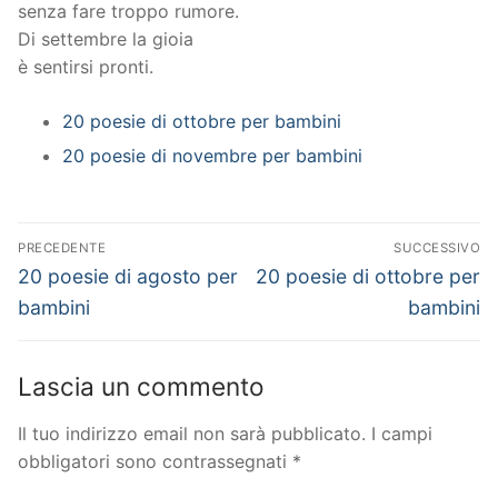
senza fare troppo rumore.
Di settembre la gioia
è sentirsi pronti.
20 poesie di ottobre per bambini
20 poesie di novembre per bambini
Navigazione
PRECEDENTE
SUCCESSIVO
articoli
Articolo
Articolo
20 poesie di agosto per
20 poesie di ottobre per
precedente:
successivo:
bambini
bambini
Lascia un commento
Il tuo indirizzo email non sarà pubblicato.
I campi
obbligatori sono contrassegnati
*