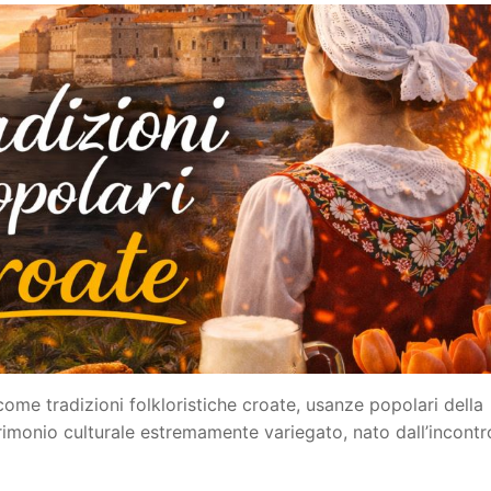
ome tradizioni folkloristiche croate, usanze popolari della
rimonio culturale estremamente variegato, nato dall’incont