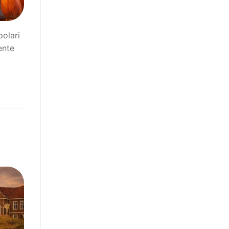
polari
ente