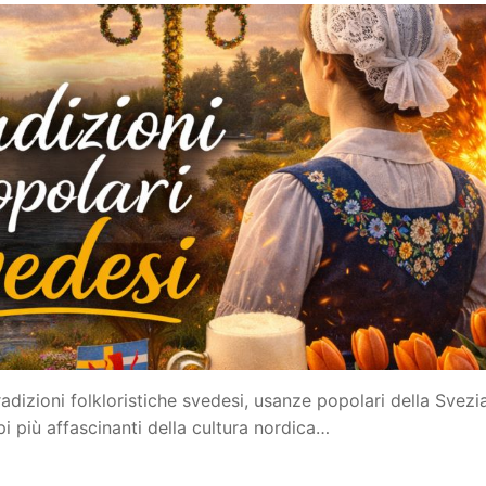
adizioni folkloristiche svedesi, usanze popolari della Svezi
 più affascinanti della cultura nordica…