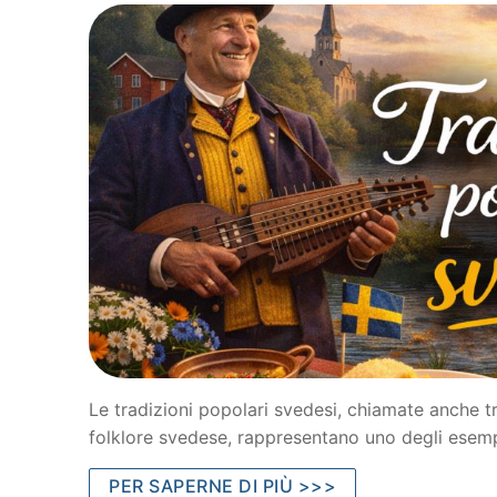
Le tradizioni popolari svedesi, chiamate anche tr
folklore svedese, rappresentano uno degli esempi
PER SAPERNE DI PIÙ >>>