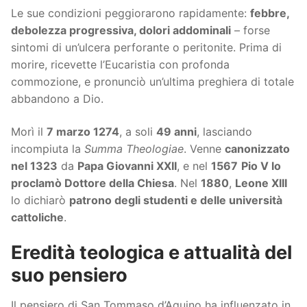
Le sue condizioni peggiorarono rapidamente:
febbre,
debolezza progressiva, dolori addominali
– forse
sintomi di un’ulcera perforante o peritonite. Prima di
morire, ricevette l’Eucaristia con profonda
commozione, e pronunciò un’ultima preghiera di totale
abbandono a Dio.
Morì il
7 marzo 1274
, a soli
49 anni
, lasciando
incompiuta la
Summa Theologiae
. Venne
canonizzato
nel 1323
da
Papa Giovanni XXII
, e nel
1567
Pio V lo
proclamò Dottore della Chiesa
. Nel
1880
,
Leone XIII
lo dichiarò
patrono degli studenti e delle università
cattoliche
.
Eredità teologica e attualità del
suo pensiero
Il pensiero di San Tommaso d’Aquino ha influenzato in