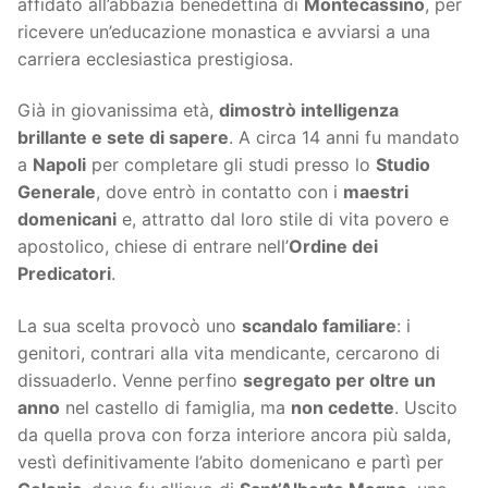
affidato all’abbazia benedettina di
Montecassino
, per
ricevere un’educazione monastica e avviarsi a una
carriera ecclesiastica prestigiosa.
Già in giovanissima età,
dimostrò intelligenza
brillante e sete di sapere
. A circa 14 anni fu mandato
a
Napoli
per completare gli studi presso lo
Studio
Generale
, dove entrò in contatto con i
maestri
domenicani
e, attratto dal loro stile di vita povero e
apostolico, chiese di entrare nell’
Ordine dei
Predicatori
.
La sua scelta provocò uno
scandalo familiare
: i
genitori, contrari alla vita mendicante, cercarono di
dissuaderlo. Venne perfino
segregato per oltre un
anno
nel castello di famiglia, ma
non cedette
. Uscito
da quella prova con forza interiore ancora più salda,
vestì definitivamente l’abito domenicano e partì per