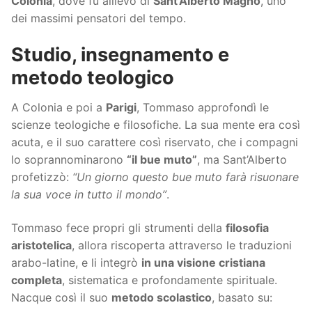
Colonia
, dove fu allievo di
Sant’Alberto Magno
, uno
dei massimi pensatori del tempo.
Studio, insegnamento e
metodo teologico
A Colonia e poi a
Parigi
, Tommaso approfondì le
scienze teologiche e filosofiche. La sua mente era così
acuta, e il suo carattere così riservato, che i compagni
lo soprannominarono
“il bue muto”
, ma Sant’Alberto
profetizzò:
“Un giorno questo bue muto farà risuonare
la sua voce in tutto il mondo”
.
Tommaso fece propri gli strumenti della
filosofia
aristotelica
, allora riscoperta attraverso le traduzioni
arabo-latine, e li integrò
in una visione cristiana
completa
, sistematica e profondamente spirituale.
Nacque così il suo
metodo scolastico
, basato su: