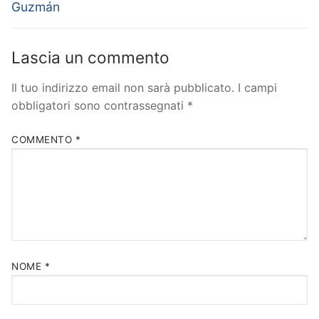
precedente:
successivo:
Guzmán
Lascia un commento
Il tuo indirizzo email non sarà pubblicato.
I campi
obbligatori sono contrassegnati
*
COMMENTO
*
NOME
*