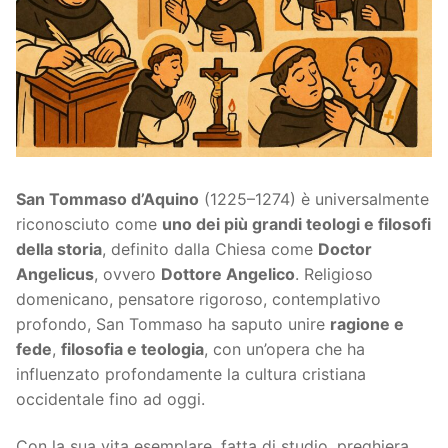
San Tommaso d’Aquino
(1225–1274) è universalmente
riconosciuto come
uno dei più grandi teologi e filosofi
della storia
, definito dalla Chiesa come
Doctor
Angelicus
, ovvero
Dottore Angelico
. Religioso
domenicano, pensatore rigoroso, contemplativo
profondo, San Tommaso ha saputo unire
ragione e
fede
,
filosofia e teologia
, con un’opera che ha
influenzato profondamente la cultura cristiana
occidentale fino ad oggi.
Con la sua vita esemplare, fatta di studio, preghiera,