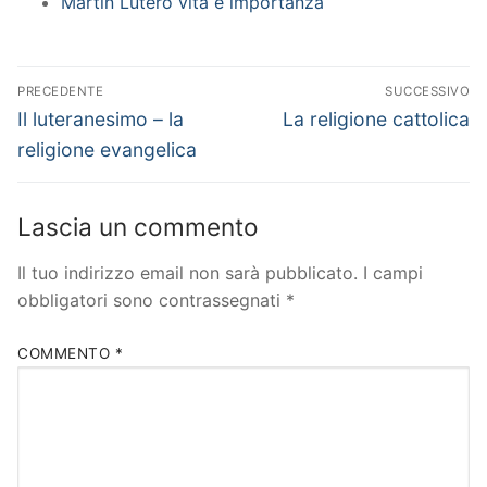
Martin Lutero vita e importanza
Navigazione
PRECEDENTE
SUCCESSIVO
articoli
Articolo
Articolo
Il luteranesimo – la
La religione cattolica
precedente:
successivo:
religione evangelica
Lascia un commento
Il tuo indirizzo email non sarà pubblicato.
I campi
obbligatori sono contrassegnati
*
COMMENTO
*